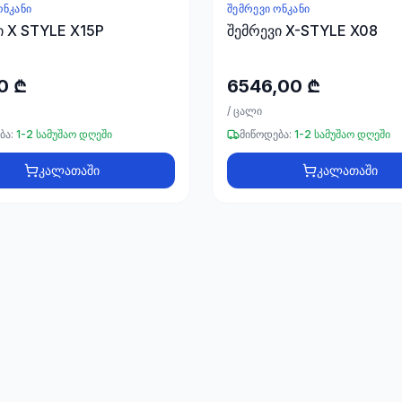
ᲝᲜᲙᲐᲜᲘ
ᲨᲔᲛᲠᲔᲕᲘ ᲝᲜᲙᲐᲜᲘ
ი X STYLE X15P
შემრევი X-STYLE X08
0 ₾
6546,00 ₾
/
ცალი
ბა:
1-2 სამუშაო დღეში
მიწოდება:
1-2 სამუშაო დღეში
კალათაში
კალათაში