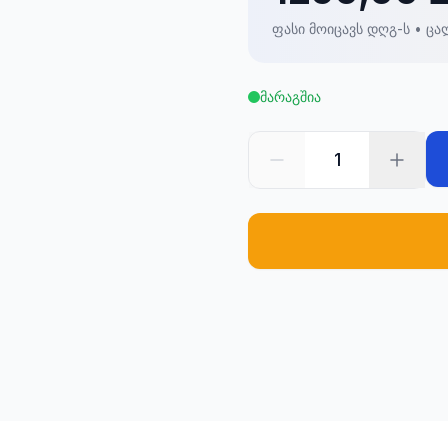
ფასი მოიცავს დღგ-ს • ცა
მარაგშია
1