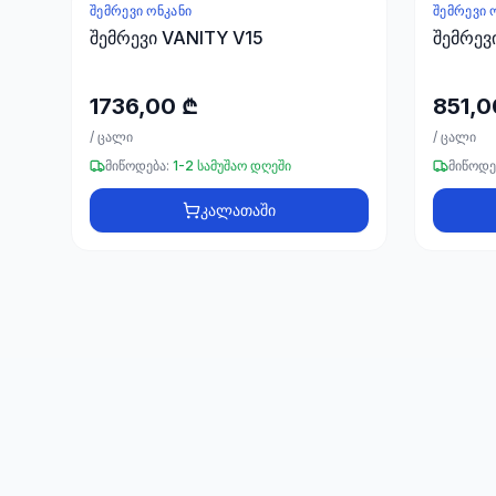
ᲨᲔᲛᲠᲔᲕᲘ ᲝᲜᲙᲐᲜᲘ
ᲨᲔᲛᲠᲔᲕᲘ 
შემრევი VANITY V15
შემრევ
1736,00 ₾
851,0
/
ცალი
/
ცალი
მიწოდება:
1-2 სამუშაო დღეში
მიწოდე
კალათაში