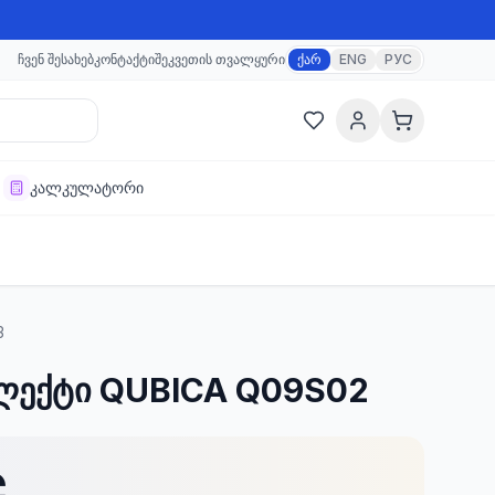
ჩვენ შესახებ
კონტაქტი
შეკვეთის თვალყური
ქარ
ENG
РУС
კალკულატორი
3
პლექტი QUBICA Q09S02
₾