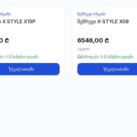
ᲝᲜᲙᲐᲜᲘ
ᲨᲔᲛᲠᲔᲕᲘ ᲝᲜᲙᲐᲜᲘ
ი X STYLE X15P
შემრევი X-STYLE X08
0 ₾
6546,00 ₾
/
ცალი
ბა:
1-2 სამუშაო დღეში
მიწოდება:
1-2 სამუშაო დღეში
კალათაში
კალათაში