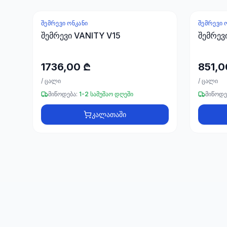
ᲨᲔᲛᲠᲔᲕᲘ ᲝᲜᲙᲐᲜᲘ
ᲨᲔᲛᲠᲔᲕᲘ 
შემრევი VANITY V15
შემრევ
1736,00 ₾
851,0
/
ცალი
/
ცალი
მიწოდება:
1-2 სამუშაო დღეში
მიწოდე
კალათაში