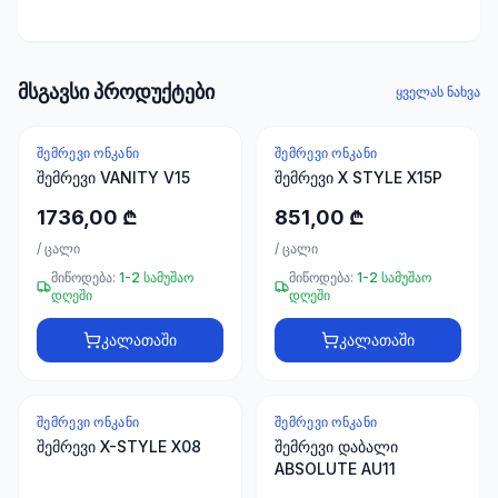
ხელსაწყოები
50 პროდუქტი
ელექტრო
მსგავსი პროდუქტები
ყველას ნახვა
მასალები
30
პროდუქტი
ᲨᲔᲛᲠᲔᲕᲘ ᲝᲜᲙᲐᲜᲘ
ᲨᲔᲛᲠᲔᲕᲘ ᲝᲜᲙᲐᲜᲘ
შემრევი VANITY V15
შემრევი X STYLE X15P
სამაგრები
1736,00 ₾
851,00 ₾
20
პროდუქტი
/
ცალი
/
ცალი
მიწოდება:
1-2 სამუშაო
მიწოდება:
1-2 სამუშაო
დღეში
დღეში
სახლი და
ინტერიერი
კალათაში
კალათაში
10
პროდუქტი
ᲨᲔᲛᲠᲔᲕᲘ ᲝᲜᲙᲐᲜᲘ
ᲨᲔᲛᲠᲔᲕᲘ ᲝᲜᲙᲐᲜᲘ
+995
შემრევი X-STYLE X08
შემრევი დაბალი
599
ABSOLUTE AU11
23