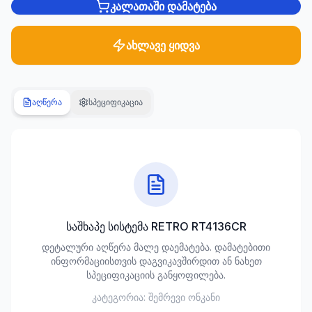
კალათაში დამატება
სანტექნიკა
1285
ახლავე ყიდვა
პროდუქტი
ბაღი და
აღწერა
სპეციფიკაცია
ეზო
701
პროდუქტი
სამშენებლო
მასალები
489
პროდუქტი
საშხაპე სისტემა RETRO RT4136CR
კლიმატური
დეტალური აღწერა მალე დაემატება. დამატებითი
ტექნიკა
ინფორმაციისთვის დაგვიკავშირდით ან ნახეთ
107
სპეციფიკაციის განყოფილება.
პროდუქტი
კატეგორია:
შემრევი ონკანი