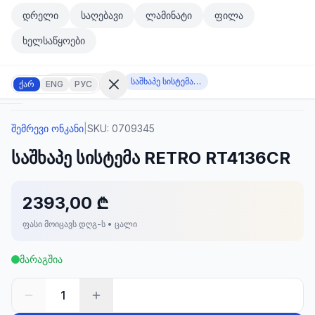
მთავარ კონტენტზე გადასვლა
დრელი
საღებავი
ლამინატი
ფილა
მთავარ კონტენტზე გადასვლა
ხელსაწყოები
შემრევი ონკანი
საშხაპე სისტემა RETRO RT4136CR
ქარ
ENG
РУС
შემრევი ონკანი
|
SKU:
0709345
შესვლა
საშხაპე სისტემა RETRO RT4136CR
არ
გაქვთ
ანგარიში?
რეგისტრაცია
2393,00 ₾
ფასი მოიცავს დღგ-ს • ცალი
კულატორი
ოდუქტები
მარაგშია
ეულები
კონტაქტი
1
ᲙᲐᲢᲔᲒᲝᲠᲘᲔᲑᲘ