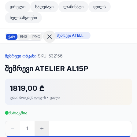
მთავარ კონტენტზე გადასვლა
დრელი
საღებავი
ლამინატი
ფილა
მთავარ კონტენტზე გადასვლა
ხელსაწყოები
შემრევი ონკანი
შემრევი ATELIER AL15P
ქარ
ENG
РУС
შემრევი ონკანი
|
SKU:
532156
შესვლა
შემრევი ATELIER AL15P
არ
გაქვთ
ანგარიში?
რეგისტრაცია
1819,00 ₾
ფასი მოიცავს დღგ-ს • ცალი
კულატორი
ოდუქტები
მარაგშია
ეულები
კონტაქტი
1
ᲙᲐᲢᲔᲒᲝᲠᲘᲔᲑᲘ