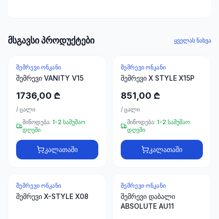
ხელსაწყოები
50 პროდუქტი
ელექტრო
მსგავსი პროდუქტები
ყველას ნახვა
მასალები
30
პროდუქტი
ᲨᲔᲛᲠᲔᲕᲘ ᲝᲜᲙᲐᲜᲘ
ᲨᲔᲛᲠᲔᲕᲘ ᲝᲜᲙᲐᲜᲘ
შემრევი VANITY V15
შემრევი X STYLE X15P
სამაგრები
1736,00 ₾
851,00 ₾
20
პროდუქტი
/
ცალი
/
ცალი
მიწოდება:
1-2 სამუშაო
მიწოდება:
1-2 სამუშაო
დღეში
დღეში
სახლი და
ინტერიერი
კალათაში
კალათაში
10
პროდუქტი
ᲨᲔᲛᲠᲔᲕᲘ ᲝᲜᲙᲐᲜᲘ
ᲨᲔᲛᲠᲔᲕᲘ ᲝᲜᲙᲐᲜᲘ
+995
შემრევი X-STYLE X08
შემრევი დაბალი
599
ABSOLUTE AU11
23