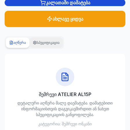
კალათაში დამატება
სანტექნიკა
1285
ახლავე ყიდვა
პროდუქტი
ბაღი და
აღწერა
სპეციფიკაცია
ეზო
701
პროდუქტი
სამშენებლო
მასალები
489
პროდუქტი
შემრევი ATELIER AL15P
კლიმატური
დეტალური აღწერა მალე დაემატება. დამატებითი
ტექნიკა
ინფორმაციისთვის დაგვიკავშირდით ან ნახეთ
107
სპეციფიკაციის განყოფილება.
პროდუქტი
კატეგორია:
შემრევი ონკანი