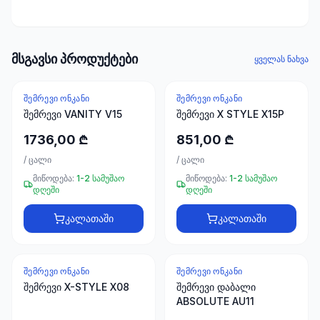
ხელსაწყოები
50 პროდუქტი
ელექტრო
მსგავსი პროდუქტები
ყველას ნახვა
მასალები
30
პროდუქტი
ᲨᲔᲛᲠᲔᲕᲘ ᲝᲜᲙᲐᲜᲘ
ᲨᲔᲛᲠᲔᲕᲘ ᲝᲜᲙᲐᲜᲘ
შემრევი VANITY V15
შემრევი X STYLE X15P
სამაგრები
1736,00 ₾
851,00 ₾
20
პროდუქტი
/
ცალი
/
ცალი
მიწოდება:
1-2 სამუშაო
მიწოდება:
1-2 სამუშაო
დღეში
დღეში
სახლი და
ინტერიერი
კალათაში
კალათაში
10
პროდუქტი
ᲨᲔᲛᲠᲔᲕᲘ ᲝᲜᲙᲐᲜᲘ
ᲨᲔᲛᲠᲔᲕᲘ ᲝᲜᲙᲐᲜᲘ
+995
შემრევი X-STYLE X08
შემრევი დაბალი
599
ABSOLUTE AU11
23