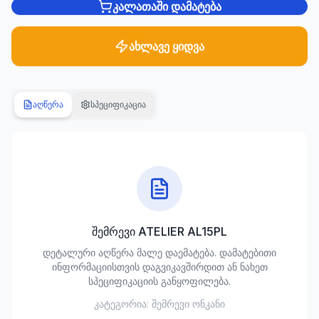
კალათაში დამატება
სანტექნიკა
1285
ახლავე ყიდვა
პროდუქტი
ბაღი და
აღწერა
სპეციფიკაცია
ეზო
701
პროდუქტი
სამშენებლო
მასალები
489
პროდუქტი
შემრევი ATELIER AL15PL
კლიმატური
დეტალური აღწერა მალე დაემატება. დამატებითი
ტექნიკა
ინფორმაციისთვის დაგვიკავშირდით ან ნახეთ
107
სპეციფიკაციის განყოფილება.
პროდუქტი
კატეგორია:
შემრევი ონკანი