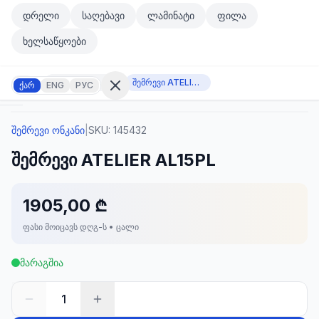
მთავარ კონტენტზე გადასვლა
დრელი
საღებავი
ლამინატი
ფილა
მთავარ კონტენტზე გადასვლა
ხელსაწყოები
შემრევი ონკანი
შემრევი ATELIER AL15PL
ქარ
ENG
РУС
შემრევი ონკანი
|
SKU:
145432
შესვლა
შემრევი ATELIER AL15PL
არ
გაქვთ
ანგარიში?
რეგისტრაცია
1905,00 ₾
ფასი მოიცავს დღგ-ს • ცალი
კულატორი
ოდუქტები
მარაგშია
ეულები
კონტაქტი
1
ᲙᲐᲢᲔᲒᲝᲠᲘᲔᲑᲘ