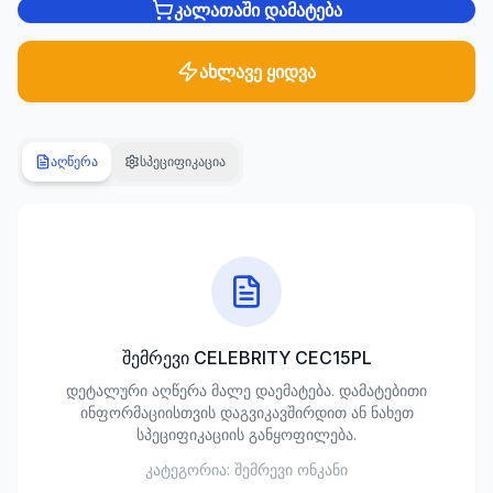
კალათაში დამატება
სანტექნიკა
1285
ახლავე ყიდვა
პროდუქტი
ბაღი და
აღწერა
სპეციფიკაცია
ეზო
701
პროდუქტი
სამშენებლო
მასალები
489
პროდუქტი
შემრევი CELEBRITY CEC15PL
კლიმატური
დეტალური აღწერა მალე დაემატება. დამატებითი
ტექნიკა
ინფორმაციისთვის დაგვიკავშირდით ან ნახეთ
107
სპეციფიკაციის განყოფილება.
პროდუქტი
კატეგორია:
შემრევი ონკანი