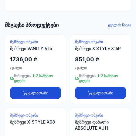
ხელსაწყოები
50 პროდუქტი
ელექტრო
მსგავსი პროდუქტები
ყველას ნახვა
მასალები
30
პროდუქტი
ᲨᲔᲛᲠᲔᲕᲘ ᲝᲜᲙᲐᲜᲘ
ᲨᲔᲛᲠᲔᲕᲘ ᲝᲜᲙᲐᲜᲘ
შემრევი VANITY V15
შემრევი X STYLE X15P
სამაგრები
1736,00 ₾
851,00 ₾
20
პროდუქტი
/
ცალი
/
ცალი
მიწოდება:
1-2 სამუშაო
მიწოდება:
1-2 სამუშაო
დღეში
დღეში
სახლი და
ინტერიერი
კალათაში
კალათაში
10
პროდუქტი
ᲨᲔᲛᲠᲔᲕᲘ ᲝᲜᲙᲐᲜᲘ
ᲨᲔᲛᲠᲔᲕᲘ ᲝᲜᲙᲐᲜᲘ
+995
შემრევი X-STYLE X08
შემრევი დაბალი
599
ABSOLUTE AU11
23