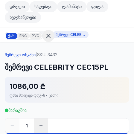
მთავარ კონტენტზე გადასვლა
დრელი
საღებავი
ლამინატი
ფილა
მთავარ კონტენტზე გადასვლა
ხელსაწყოები
შემრევი ონკანი
შემრევი CELEBRITY CEC15PL
ქარ
ENG
РУС
შემრევი ონკანი
|
SKU:
3432
შესვლა
შემრევი CELEBRITY CEC15PL
არ
გაქვთ
ანგარიში?
რეგისტრაცია
1086,00 ₾
ფასი მოიცავს დღგ-ს • ცალი
კულატორი
ოდუქტები
მარაგშია
ეულები
კონტაქტი
1
ᲙᲐᲢᲔᲒᲝᲠᲘᲔᲑᲘ