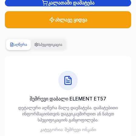
კალათაში დამატება
სანტექნიკა
1285
ახლავე ყიდვა
პროდუქტი
ბაღი და
აღწერა
სპეციფიკაცია
ეზო
701
პროდუქტი
სამშენებლო
მასალები
489
პროდუქტი
შემრევი დაბალი ELEMENT ET57
კლიმატური
დეტალური აღწერა მალე დაემატება. დამატებითი
ტექნიკა
ინფორმაციისთვის დაგვიკავშირდით ან ნახეთ
107
სპეციფიკაციის განყოფილება.
პროდუქტი
კატეგორია:
შემრევი ონკანი