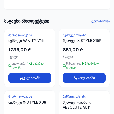
ხელსაწყოები
50 პროდუქტი
ელექტრო
მსგავსი პროდუქტები
ყველას ნახვა
მასალები
30
პროდუქტი
ᲨᲔᲛᲠᲔᲕᲘ ᲝᲜᲙᲐᲜᲘ
ᲨᲔᲛᲠᲔᲕᲘ ᲝᲜᲙᲐᲜᲘ
შემრევი VANITY V15
შემრევი X STYLE X15P
სამაგრები
1736,00 ₾
851,00 ₾
20
პროდუქტი
/
ცალი
/
ცალი
მიწოდება:
1-2 სამუშაო
მიწოდება:
1-2 სამუშაო
დღეში
დღეში
სახლი და
ინტერიერი
კალათაში
კალათაში
10
პროდუქტი
ᲨᲔᲛᲠᲔᲕᲘ ᲝᲜᲙᲐᲜᲘ
ᲨᲔᲛᲠᲔᲕᲘ ᲝᲜᲙᲐᲜᲘ
+995
შემრევი X-STYLE X08
შემრევი დაბალი
599
ABSOLUTE AU11
23