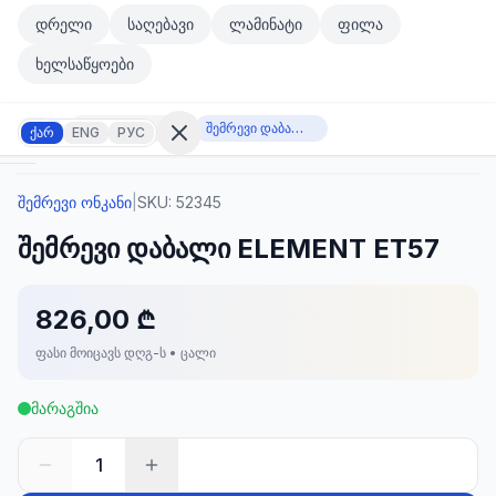
მთავარ კონტენტზე გადასვლა
დრელი
საღებავი
ლამინატი
ფილა
მთავარ კონტენტზე გადასვლა
ხელსაწყოები
შემრევი ონკანი
შემრევი დაბალი ELEMENT ET57
ქარ
ENG
РУС
შემრევი ონკანი
|
SKU:
52345
შესვლა
შემრევი დაბალი ELEMENT ET57
არ
გაქვთ
ანგარიში?
რეგისტრაცია
826,00 ₾
ფასი მოიცავს დღგ-ს • ცალი
კულატორი
ოდუქტები
მარაგშია
ეულები
კონტაქტი
1
ᲙᲐᲢᲔᲒᲝᲠᲘᲔᲑᲘ