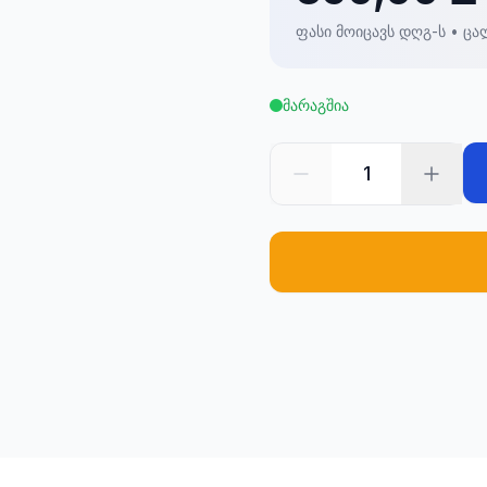
ფასი მოიცავს დღგ-ს • ცა
მარაგშია
1