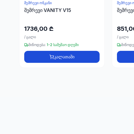
ᲨᲔᲛᲠᲔᲕᲘ ᲝᲜᲙᲐᲜᲘ
ᲨᲔᲛᲠᲔᲕᲘ 
შემრევი VANITY V15
შემრევ
1736,00 ₾
851,0
/
ცალი
/
ცალი
მიწოდება:
1-2 სამუშაო დღეში
მიწოდე
კალათაში