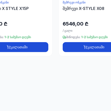
ᲝᲜᲙᲐᲜᲘ
ᲨᲔᲛᲠᲔᲕᲘ ᲝᲜᲙᲐᲜᲘ
ი X STYLE X15P
შემრევი X-STYLE X08
0 ₾
6546,00 ₾
/
ცალი
ბა:
1-2 სამუშაო დღეში
მიწოდება:
1-2 სამუშაო დღეში
კალათაში
კალათაში