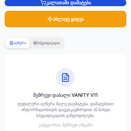
კალათაში დამატება
სანტექნიკა
1285
ახლავე ყიდვა
პროდუქტი
ბაღი და
აღწერა
სპეციფიკაცია
ეზო
701
პროდუქტი
სამშენებლო
მასალები
489
პროდუქტი
შემრევი დაბალი VANITY V11
კლიმატური
დეტალური აღწერა მალე დაემატება. დამატებითი
ტექნიკა
ინფორმაციისთვის დაგვიკავშირდით ან ნახეთ
107
სპეციფიკაციის განყოფილება.
პროდუქტი
კატეგორია:
შემრევი ონკანი