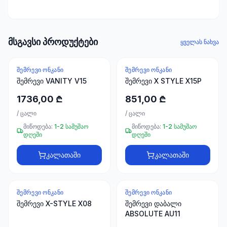
ხელსაწყოები
50 პროდუქტი
ელექტრო
მსგავსი პროდუქტები
ყველას ნახვა
მასალები
30
პროდუქტი
ᲨᲔᲛᲠᲔᲕᲘ ᲝᲜᲙᲐᲜᲘ
ᲨᲔᲛᲠᲔᲕᲘ ᲝᲜᲙᲐᲜᲘ
შემრევი VANITY V15
შემრევი X STYLE X15P
სამაგრები
1736,00 ₾
851,00 ₾
20
პროდუქტი
/
ცალი
/
ცალი
მიწოდება:
1-2 სამუშაო
მიწოდება:
1-2 სამუშაო
დღეში
დღეში
სახლი და
ინტერიერი
კალათაში
კალათაში
10
პროდუქტი
ᲨᲔᲛᲠᲔᲕᲘ ᲝᲜᲙᲐᲜᲘ
ᲨᲔᲛᲠᲔᲕᲘ ᲝᲜᲙᲐᲜᲘ
+995
შემრევი X-STYLE X08
შემრევი დაბალი
599
ABSOLUTE AU11
23