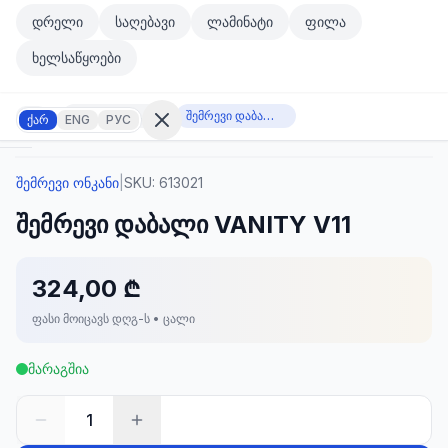
მთავარ კონტენტზე გადასვლა
დრელი
საღებავი
ლამინატი
ფილა
მთავარ კონტენტზე გადასვლა
ხელსაწყოები
შემრევი ონკანი
შემრევი დაბალი VANITY V11
ქარ
ENG
РУС
შემრევი ონკანი
|
SKU:
613021
შესვლა
შემრევი დაბალი VANITY V11
არ
გაქვთ
ანგარიში?
რეგისტრაცია
324,00 ₾
ფასი მოიცავს დღგ-ს • ცალი
კულატორი
ოდუქტები
მარაგშია
ეულები
კონტაქტი
1
ᲙᲐᲢᲔᲒᲝᲠᲘᲔᲑᲘ