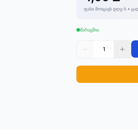
ფასი მოიცავს დღგ-ს • ცა
მარაგშია
1