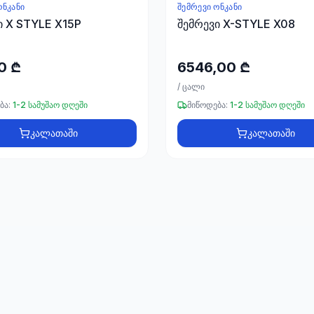
ᲝᲜᲙᲐᲜᲘ
ᲨᲔᲛᲠᲔᲕᲘ ᲝᲜᲙᲐᲜᲘ
ი X STYLE X15P
შემრევი X-STYLE X08
0 ₾
6546,00 ₾
/
ცალი
ბა:
1-2 სამუშაო დღეში
მიწოდება:
1-2 სამუშაო დღეში
კალათაში
კალათაში