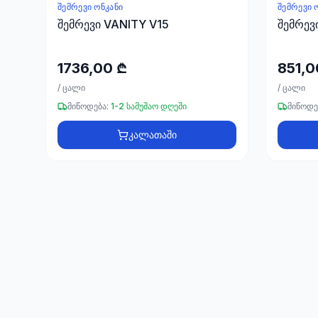
ᲨᲔᲛᲠᲔᲕᲘ ᲝᲜᲙᲐᲜᲘ
ᲨᲔᲛᲠᲔᲕᲘ 
შემრევი VANITY V15
შემრევ
1736,00 ₾
851,0
/
ცალი
/
ცალი
მიწოდება:
1-2 სამუშაო დღეში
მიწოდე
კალათაში