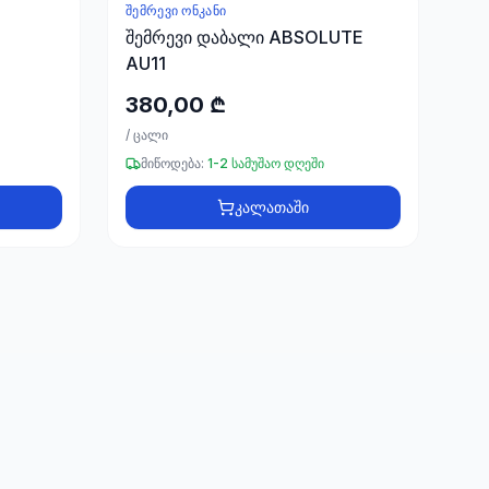
ᲨᲔᲛᲠᲔᲕᲘ ᲝᲜᲙᲐᲜᲘ
შემრევი დაბალი ABSOLUTE
AU11
380,00 ₾
/
ცალი
მიწოდება:
1-2 სამუშაო დღეში
კალათაში